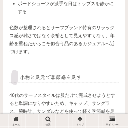
ボードショーツが派手な日はトップスを静かに
する
色数が整理されるとサーフブランド特有のリラック
ス感が雑さではなく余裕として見えやすくなり、年
齢を重ねたからこそ似合う品のあるカジュアルへ近
づけます。
小物と足元で季節感を足す
40代のサーフスタイルは服だけで完成させようとす
ると単調になりやすいため、キャップ、サングラ
ス、腕時計、サンダルなどを使って軽く季節感を足
すと、抜け感が出て全体の説得力が増します。
ホーム
検索
トップ
サイドバー