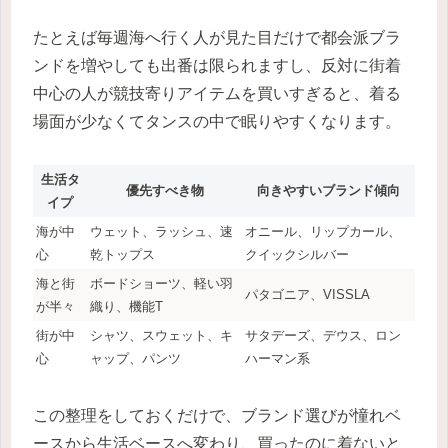
たとえば毎週海へ行く人が見た目だけで都会派ブラ
ンドを増やしても出番は限られますし、反対に街着
中心の人が競技寄りアイテムを買いすぎると、着る
場面が少なくてタンスの中で眠りやすくなります。
生活タ
優先すべき物
向きやすいブランド傾向
イプ
海が中
ウェット、ラッシュ、速
オニール、リップカール、
心
乾トップス
クイックシルバー
海と街
ボードショーツ、軽い羽
パタゴニア、VISSLA
が半々
織り、機能T
街が中
シャツ、スウェット、キ
サタデーズ、デウス、ロン
心
ャップ、パンツ
ハーマン系
この整理をしておくだけで、ブランド選びが憧れベ
ースから生活ベースへ変わり、買ったのに着ないと