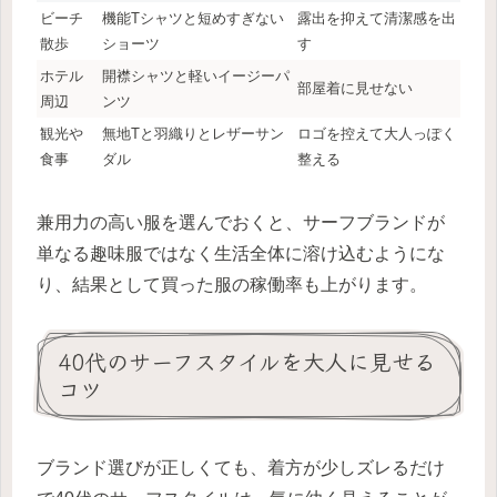
ビーチ
機能Tシャツと短めすぎない
露出を抑えて清潔感を出
散歩
ショーツ
す
ホテル
開襟シャツと軽いイージーパ
部屋着に見せない
周辺
ンツ
観光や
無地Tと羽織りとレザーサン
ロゴを控えて大人っぽく
食事
ダル
整える
兼用力の高い服を選んでおくと、サーフブランドが
単なる趣味服ではなく生活全体に溶け込むようにな
り、結果として買った服の稼働率も上がります。
40代のサーフスタイルを大人に見せる
コツ
ブランド選びが正しくても、着方が少しズレるだけ