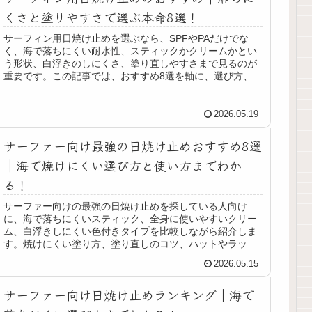
くさと塗りやすさで選ぶ本命8選！
サーフィン用日焼け止めを選ぶなら、SPFやPAだけでな
く、海で落ちにくい耐水性、スティックかクリームかとい
う形状、白浮きのしにくさ、塗り直しやすさまで見るのが
重要です。この記事では、おすすめ8選を軸に、選び方、焼
けにくい塗り方、装備との組み合わせ、ありがちな失敗の
防ぎ方、日焼け後のケアまで、海に入る人目線で実践的に
整理しました。
2026.05.19
サーファー向け最強の日焼け止めおすすめ8選
｜海で焼けにくい選び方と使い方までわか
る！
サーファー向けの最強の日焼け止めを探している人向け
に、海で落ちにくいスティック、全身に使いやすいクリー
ム、白浮きしにくい色付きタイプを比較しながら紹介しま
す。焼けにくい塗り方、塗り直しのコツ、ハットやラッシ
ュとの併用、サーフ後の落とし方まで整理しているので、
2026.05.15
自分に合う1本を絞り込みたい人に役立つ内容です。
サーファー向け日焼け止めランキング｜海で