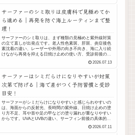
サーファーのシミ取りは皮膚科で見極めてか
ら進める｜再発を防ぐ海上ルーティンまで整
理！
サーファーのシミ取りは、まず種類の見極めと紫外線対策
の立て直しが出発点です。老人性色素斑、肝斑、炎症後色
素沈着の違い、レーザーや外用の向き不向き、海に入り続
けながら再発を抑える日焼け止めの使い方、受診前後の注
意点まで、サーフィン習慣に合わせてわかりやすく整理し
2026.07.13
ました。
サーファーはシミだらけになりやすいが対策
次第で防げる｜海で差がつく予防習慣と受診
目安！
サーファーがシミだらけになりやすいと感じられやすいの
は、海面からの反射光、長時間の紫外線、日焼け止めの塗
り方不足、耳や首や足の甲などの塗り漏れが重なりやすい
からです。UVAとUVBの違い、サーフィン前後の具体的な
対策、ラッシュガードや帽子の使い分け、皮膚科に相談し
2026.07.11
たい変化までを整理し、海に入る人が続けやすい日焼け対
策をまとめます。