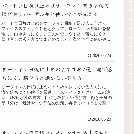
バートラ日焼け止めはサーフィン向き？海で
選びやすいモデル差と使い分けが見える！
バートラ日焼け止めをサーフィン目線で選ぶ人に向けて、
フェイススティック各色とクリア、ローションの違いを整
理し、白浮きしにくさ、目元の使いやすさ、落ちにくさ、
塗り直しの考え方までまとめました。海で本当に使いやす
いモデルを迷わず選びたい人に役立つ内容です。
2026.06.28
サーフィン日焼け止めのおすすめ7選｜海で落
ちにくい選び方と焼かない塗り方！
サーフィンの日焼け止めおすすめを探している人向けに、
海で落ちにくい候補を厳選し、スティックとクリームの違
い、UV耐水性の見方、目にしみにくい選び方、顔と全身の
塗り分け、焼けやすい部位の対策、再塗りのコツまで整理
しました。初心者が失敗しやすいポイントも押さえられる
ので、自分の肌質や入水時間に合う1本を選びやすくなりま
す。
2026.05.20
サーフィン用日焼け止めのおすすめ｜落ちに