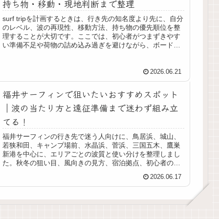
持ち物・移動・現地判断まで整理
surf tripを計画するときは、行き先の知名度より先に、自分
のレベル、波の再現性、移動方法、持ち物の優先順位を整
理することが大切です。ここでは、初心者がつまずきやす
い準備不足や荷物の詰め込み過ぎを避けながら、ボード構
成、宿選び、現地での安全確認、満足度を高める行動まで
を順番に整理し、国内外どちらのサーフトリップにも応用
しやすい考え方をまとめます。
2026.06.21
福井サーフィンで狙いたいおすすめスポット
｜波の当たり方と遠征準備まで迷わず組み立
てる！
福井サーフィンの行き先で迷う人向けに、鳥居浜、城山、
若狭和田、キャンプ場前、水晶浜、菅浜、三国五木、鷹巣
新港を中心に、エリアごとの波質と使い分けを整理しまし
た。秋冬の狙い目、風向きの見方、宿泊拠点、初心者の回
り方、夏季ルールや安全面まで含め、福井のサーフトリッ
2026.06.17
プを無理なく組み立てるための実践的な視点をまとめてい
ます。