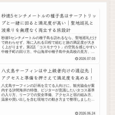
秒速5センチメートルの種子島はサーフトリッ
プと一緒に回ると満足度が高い｜聖地巡礼と
波乗りを無理なく両立する旅設計
秒速5センチメートルの種子島を訪れるなら、聖地巡礼だけ
で終わらせず、海に入れる日程で組むと旅の満足度が大き
く上がります。第2話「コスモナウト」の空気を感じやすい
中種子町の回り方、中山海岸や種子島中央高校の見方、サ
ーファー向けのシーズン感、アクセス、宿選び、現地マナ
2026.07.03
ー、2泊3日のモデルプランまでを、初訪問でも迷いにくい
順序で整理しました。
八丈島サーフィンは中上級者向けの遠征先｜
アクセスと準備を押さえて満足度を高める！
八丈島サーフィンの計画を立てる人向けに、観光協会が案
内する汐間海岸の特徴、ビジターが意識したいタコス基準
の入り方、リーフでの安全準備、アクセスと宿の組み方、
温泉や買い出しを含む現地での動き方まで整理しました。
初めての遠征でも判断しやすいように、向いている人、泊
数の目安、波が合わない日の過ごし方までまとめていま
す。
2026.06.24