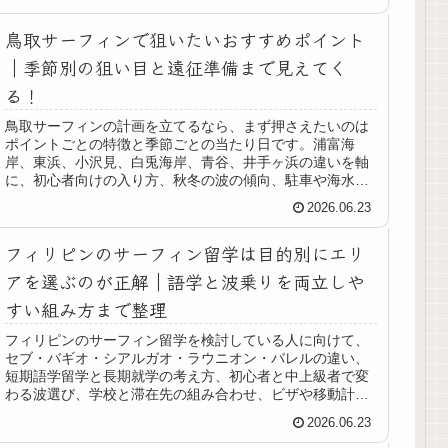
鳥取サーフィンで狙いたいおすすめポイント
｜季節別の狙い目と遠征準備まで見えてく
る！
鳥取サーフィンの計画を立てるなら、まず押さえたいのは
ポイントごとの特徴と季節ごとの当たり日です。浦富海
岸、東浜、小沢見、白兎海岸、青谷、井手ヶ浜の違いを軸
に、初心者向けの入り方、秋冬の波の傾向、駐車や海水浴
規制、持ち物、1泊2日の回り方まで整理しています。
2026.06.23
フィリピンのサーフィン留学は目的別にエリ
アを選ぶのが正解｜語学と波乗りを両立しや
すい組み方まで整理
フィリピンのサーフィン留学を検討している人に向けて、
セブ・バギオ・シアルガオ・ラウニオン・バレルの違い、
短期語学留学と長期就学の考え方、初心者と中上級者で変
わる波選び、学校と滞在先の組み合わせ、ビザや移動計画
の注意点まで、サーファー目線で実践的に整理していま
2026.06.23
す。