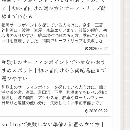
ア｜初心者向けの選び方とサーフトリップ動
線までわかる
福岡サーフポイントを探している人向けに、奈多・三苫・
釣川河口・波津・岩屋・糸島エリアまで、波質の傾向、初
心者の入りやすさ、駐車場や混雑の考え方、季節ごとの狙
い目を整理しました。福岡でサーフトリップを失敗しない
回り方や、東西どちらから攻めるべきかもわかります。
2026.06.22
和歌山のサーフィンポイントで外せないおす
すめスポット｜初心者向けから南紀遠征まで
選びやすい！
和歌山のサーフィンポイントを探している人向けに、磯ノ
浦や浜の宮、産湯、富田浜、下里、和深までをレベル別に
整理し、波の傾向、アクセス感、駐車やローカルマナー、
日帰りと遠征の使い分け、失敗しにくい事前準備までまと
めました。
2026.06.22
surf tripで失敗しない準備と計画の立て方｜