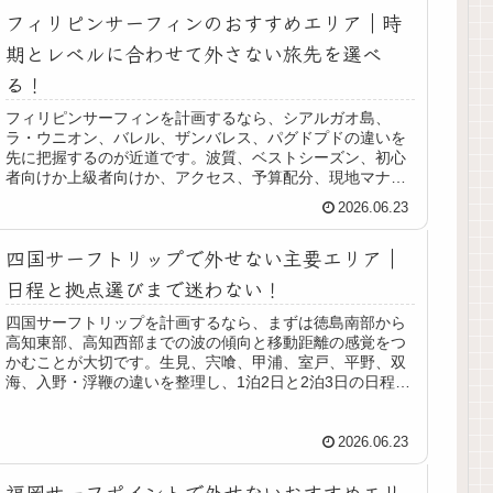
フィリピンサーフィンのおすすめエリア｜時
期とレベルに合わせて外さない旅先を選べ
る！
フィリピンサーフィンを計画するなら、シアルガオ島、
ラ・ウニオン、バレル、ザンバレス、パグドプドの違いを
先に把握するのが近道です。波質、ベストシーズン、初心
者向けか上級者向けか、アクセス、予算配分、現地マナー
まで整理し、サーフトリップで失敗しにくい選び方をわか
2026.06.23
りやすく紹介します。
四国サーフトリップで外せない主要エリア｜
日程と拠点選びまで迷わない！
四国サーフトリップを計画するなら、まずは徳島南部から
高知東部、高知西部までの波の傾向と移動距離の感覚をつ
かむことが大切です。生見、宍喰、甲浦、室戸、平野、双
海、入野・浮鞭の違いを整理し、1泊2日と2泊3日の日程
例、空港とレンタカーの選び方、ローカルマナー、波待ち
日の過ごし方までまとめました。
2026.06.23
福岡サーフポイントで外せないおすすめエリ