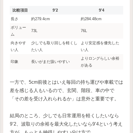
比較項目
9’2
9’4
長さ
約279.4cm
約284.48cm
ボリュー
73L
76L
ム
向きやす
少しでも取り回しを軽くし
より安定感を優先した
い人
たい人
い人
よりロングらしい余裕
印象
長いがまだ扱いやすい
がある
一方で、5cm前後とはいえ毎回の持ち運びや車載では
差を感じる人もいるので、玄関、階段、車の中で
「その差を受け入れられるか」は意外と重要です。
結局のところ、少しでも日常運用を軽くしたいなら
9’2、波取りの余裕を最大化したいなら9’4という考え
方が、もっとも納得しやすい分け方で