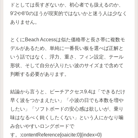
ドとしては長すぎないか、初心者でも扱えるのか、
9’2や8’0のほうが現実的ではないかと迷う人は少なく
ありません。
とくにBeach Accessは似た価格帯と長さ帯に複数モ
デルがあるため、単純に一番長い板を選べば正解と
いう話ではなく、浮力、重さ、フィン設定、テール
形状、そして自分が入りたい波のサイズまで含めて
判断する必要があります。
結論から言うと、ビーチアクセス9.4は「できるだけ
早く波をつかまえたい」「小波の日でも本数を増や
したい」「ソフトボードの安心感は欲しいが、乗り
味はなるべく鈍くしたくない」という人にかなり噛
み合いやすいロングボードで
す。:contentReference[oaicite:0]{index=0}