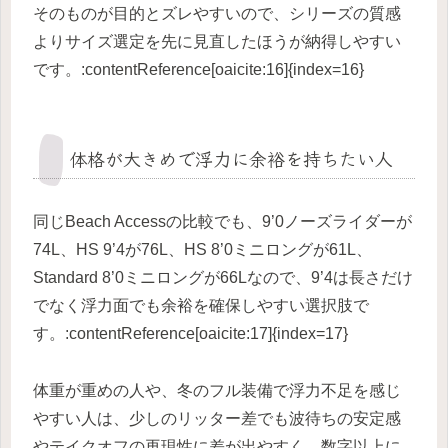
そのものが目的とズレやすいので、シリーズの質感
よりサイズ選定を先に見直したほうが納得しやすい
です。:contentReference[oaicite:16]{index=16}
体格が大きめで浮力に余裕を持ちたい人
同じBeach Accessの比較でも、9’0ノーズライダーが
74L、HS 9’4が76L、HS 8’0ミニロングが61L、
Standard 8’0ミニロングが66Lなので、9’4は長さだけ
でなく浮力面でも余裕を確保しやすい選択肢で
す。:contentReference[oaicite:17]{index=17}
体重が重めの人や、冬のフル装備で浮力不足を感じ
やすい人は、少しのリッター差でも波待ちの安定感
やテイクオフの再現性に差が出やすく、数字以上に