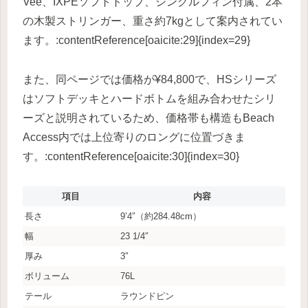
Vee、IXPEソフトトップ、シングルフィン付属、2本
の木製ストリンガー、重さ約7kgとして案内されてい
ます。:contentReference[oaicite:29]{index=29}
また、同ページでは価格が¥84,800で、HSシリーズ
はソフトデッキとハードボトムを組み合わせたシリ
ーズと説明されているため、価格帯も構造もBeach
Access内では上位寄りのロングに位置づきま
す。:contentReference[oaicite:30]{index=30}
項目
内容
長さ
9’4″（約284.48cm）
幅
23 1/4″
厚み
3″
ボリューム
76L
テール
ラウンドピン