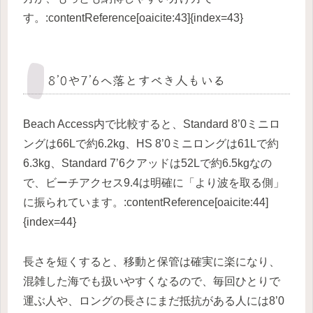
す。:contentReference[oaicite:43]{index=43}
8’0や7’6へ落とすべき人もいる
Beach Access内で比較すると、Standard 8’0ミニロ
ングは66Lで約6.2kg、HS 8’0ミニロングは61Lで約
6.3kg、Standard 7’6クアッドは52Lで約6.5kgなの
で、ビーチアクセス9.4は明確に「より波を取る側」
に振られています。:contentReference[oaicite:44]
{index=44}
長さを短くすると、移動と保管は確実に楽になり、
混雑した海でも扱いやすくなるので、毎回ひとりで
運ぶ人や、ロングの長さにまだ抵抗がある人には8’0