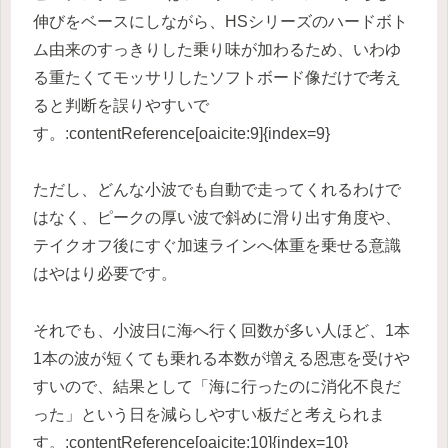
伸びをベースにしながら、HSシリーズのハードボト
ム由来のすっきりした乗り味が加わるため、いわゆ
る重たくてモッサリしたソフトボード像だけで考え
ると判断を誤りやすいで
す。:contentReference[oaicite:9]{index=9}
ただし、どんな小波でも自動で走ってくれるわけで
はなく、ピークの厚い波で斜めに滑り出す角度や、
テイクオフ後にすぐ加速ラインへ体重を乗せる意識
はやはり必要です。
それでも、小波日に海へ行く回数が多い人ほど、1本
1本の波が短くても乗れる本数が増える恩恵を受けや
すいので、結果として「海に行ったのに消化不良だ
った」という日を減らしやすい板だと考えられま
す。:contentReference[oaicite:10]{index=10}