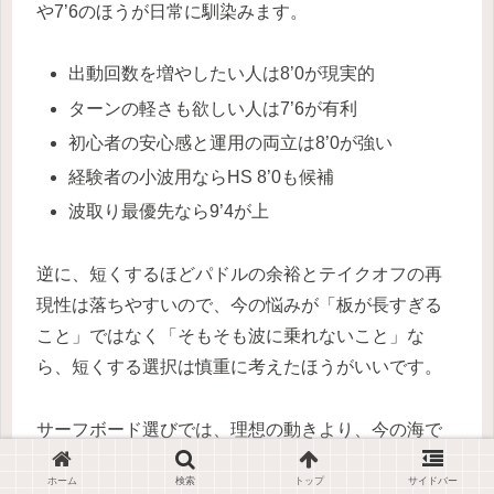
や7’6のほうが日常に馴染みます。
出動回数を増やしたい人は8’0が現実的
ターンの軽さも欲しい人は7’6が有利
初心者の安心感と運用の両立は8’0が強い
経験者の小波用ならHS 8’0も候補
波取り最優先なら9’4が上
逆に、短くするほどパドルの余裕とテイクオフの再
現性は落ちやすいので、今の悩みが「板が長すぎる
こと」ではなく「そもそも波に乗れないこと」な
ら、短くする選択は慎重に考えたほうがいいです。
サーフボード選びでは、理想の動きより、今の海で
何に一番困っているかを基準にすると失敗が減りや
ホーム
検索
トップ
サイドバー
すく、ビーチアクセス9.4はその答えが「波取り」な