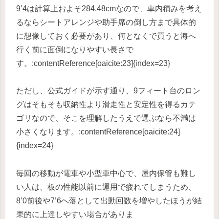
9’4は計算上およそ284.48cmなので、車内積みを考え
るならシートアレンジや助手席の倒し方まで具体的
に想像しておく必要があり、何となくで買うと海へ
行く前に面倒になりやすい長さで
す。:contentReference[oaicite:23]{index=23}
ただし、公式ガイドが示す通り、9フィート台のロン
グはそもそも収納性より滑走性と安定性を得るカテ
ゴリなので、そこを理解したうえで選ぶなら不満は
小さくなります。:contentReference[oaicite:24]
{index=24}
毎回の移動が電車や小型車中心で、屋内保管も難し
い人は、板の性能以前に運用で疲れてしまうため、
8’0前後や7’6へ落として出動回数を増やしたほうが結
果的に上達しやすい場合がありま