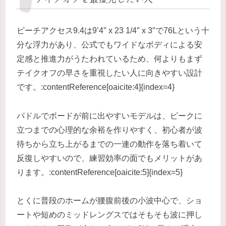
ビーチアクセス9.4は9’4″ x 23 1/4″ x 3″で76Lという十
分な浮力があり、公式でもワイドなボディによる安
定感と推進力がうたわれているため、何よりもまず
テイクオフの早さを重視したい人に向きやすい設計
です。:contentReference[oaicite:4]{index=4}
パドルでボードが前に出やすいモデルは、ピークに
立つまでの心理的な余裕を作りやすく、初心者が波
待ちから立ち上がるまでの一連の動作を落ち着いて
反復しやすいので、練習効率の面でもメリットがあ
ります。:contentReference[oaicite:5]{index=5}
とくに普段のホームが腰腹前後の小波中心で、ショ
ートや短めのミッドレングスではそもそも波に押し