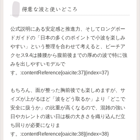
得意な波と使いどころ
公式説明にある安定感と推進力、そしてロングボー
ドガイドの「日本の多くのポイントで小波を楽しみ
やすい」という整理を合わせて考えると、ビーチア
クセス9.4は膝腰から腹前後までの厚めの波で特に強
みを出しやすいモデルで
す。:contentReference[oaicite:37]{index=37}
もちろん、面が整った胸前後でも楽しめますが、サ
イズが上がるほど「波をどう取るか」より「どこで
安全に扱うか」の比重が高くなるので、混雑の強い
日やカレントの速い日は板の大きさを織り込んだ立
ち回りが必要になりま
す。:contentReference[oaicite:38]{index=38}