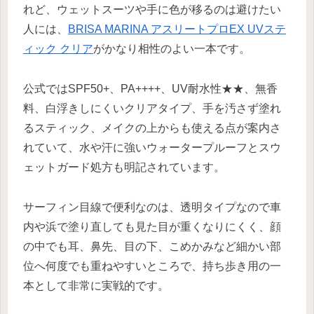
れど、ウェットスーツや手に色が移るのは避けたい
人には、
BRISA MARINA アスリートプロEX UVステ
ィック クリア
がかなり相性のよい一本です。
公式ではSPF50+、PA++++、UV耐水性★★、無香
料、白浮きしにくいクリアタイプ、手を汚さず塗れ
るスティック、メイクの上からも使える点が案内さ
れていて、水や汗に強いウォータープルーフとスウ
ェットガード処方も明記されています。
サーフィン目線で便利なのは、透明タイプなので車
内や浜で塗り直しても見た目が重くなりにくく、顔
の中でも耳、鼻先、目の下、こめかみなど細かい部
位へ何度でも重ねやすいところで、持ち歩き用の一
本として非常に実戦的です。