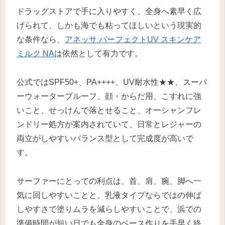
ドラッグストアで手に入りやすく、全身へ素早く広
げられて、しかも海でも粘ってほしいという現実的
な条件なら、
アネッサ パーフェクトUV スキンケア
ミルク NA
は依然として有力です。
公式ではSPF50+、PA++++、UV耐水性★★、スーパ
ーウォータープルーフ、顔・からだ用、こすれに強
いこと、せっけんで落とせること、オーシャンフレ
ンドリー処方が案内されていて、日常とレジャーの
両立がしやすいバランス型として完成度が高いで
す。
サーファーにとっての利点は、首、肩、腕、脚へ一
気に回しやすいことと、乳液タイプならではの伸ば
しやすさで塗りムラを減らしやすいことで、浜での
準備時間が短い日でも全身のベース作りを手早く終