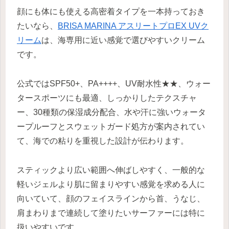
顔にも体にも使える高密着タイプを一本持っておき
たいなら、
BRISA MARINA アスリートプロEX UVク
リーム
は、海専用に近い感覚で選びやすいクリーム
です。
公式ではSPF50+、PA++++、UV耐水性★★、ウォー
タースポーツにも最適、しっかりしたテクスチャ
ー、30種類の保湿成分配合、水や汗に強いウォータ
ープルーフとスウェットガード処方が案内されてい
て、海での粘りを重視した設計が伝わります。
スティックより広い範囲へ伸ばしやすく、一般的な
軽いジェルより肌に留まりやすい感覚を求める人に
向いていて、顔のフェイスラインから首、うなじ、
肩まわりまで連続して塗りたいサーファーには特に
扱いやすいです。