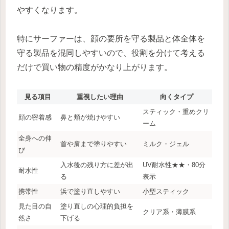
やすくなります。
特にサーファーは、顔の要所を守る製品と体全体を
守る製品を混同しやすいので、役割を分けて考える
だけで買い物の精度がかなり上がります。
見る項目
重視したい理由
向くタイプ
スティック・重めクリ
顔の密着感
鼻と頬が焼けやすい
ーム
全身への伸
首や肩まで塗りやすい
ミルク・ジェル
び
入水後の残り方に差が出
UV耐水性★★・80分
耐水性
る
表示
携帯性
浜で塗り直しやすい
小型スティック
見た目の自
塗り直しの心理的負担を
クリア系・薄膜系
然さ
下げる