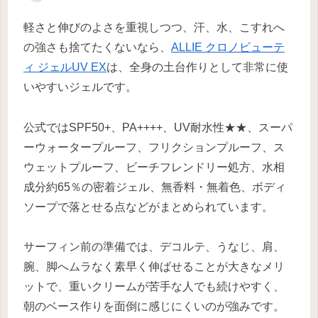
軽さと伸びのよさを重視しつつ、汗、水、こすれへ
の強さも捨てたくないなら、
ALLIE クロノビューテ
ィ ジェルUV EX
は、全身の土台作りとして非常に使
いやすいジェルです。
公式ではSPF50+、PA++++、UV耐水性★★、スーパ
ーウォータープルーフ、フリクションプルーフ、ス
ウェットプルーフ、ビーチフレンドリー処方、水相
成分約65％の密着ジェル、無香料・無着色、ボディ
ソープで落とせる点などがまとめられています。
サーフィン前の準備では、デコルテ、うなじ、肩、
腕、脚へムラなく素早く伸ばせることが大きなメリ
ットで、重いクリームが苦手な人でも続けやすく、
朝のベース作りを面倒に感じにくいのが強みです。