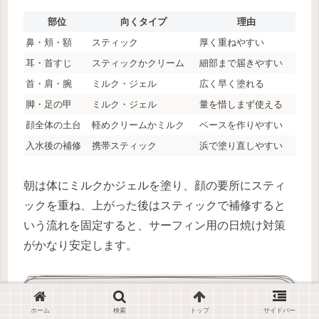
部位
向くタイプ
理由
鼻・頬・額
スティック
厚く重ねやすい
耳・首すじ
スティックかクリーム
細部まで届きやすい
首・肩・腕
ミルク・ジェル
広く早く塗れる
脚・足の甲
ミルク・ジェル
量を惜しまず使える
顔全体の土台
軽めクリームかミルク
ベースを作りやすい
入水後の補修
携帯スティック
浜で塗り直しやすい
朝は体にミルクかジェルを塗り、顔の要所にスティ
ックを重ね、上がった後はスティックで補修すると
いう流れを固定すると、サーフィン用の日焼け対策
がかなり安定します。
海で焼かない塗り方のコツ
ホーム
検索
トップ
サイドバー