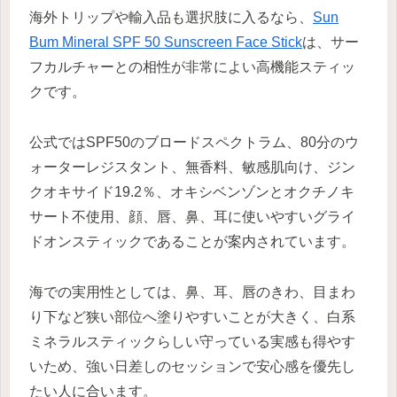
海外トリップや輸入品も選択肢に入るなら、
Sun
Bum Mineral SPF 50 Sunscreen Face Stick
は、サー
フカルチャーとの相性が非常によい高機能スティッ
クです。
公式ではSPF50のブロードスペクトラム、80分のウ
ォーターレジスタント、無香料、敏感肌向け、ジン
クオキサイド19.2％、オキシベンゾンとオクチノキ
サート不使用、顔、唇、鼻、耳に使いやすいグライ
ドオンスティックであることが案内されています。
海での実用性としては、鼻、耳、唇のきわ、目まわ
り下など狭い部位へ塗りやすいことが大きく、白系
ミネラルスティックらしい守っている実感も得やす
いため、強い日差しのセッションで安心感を優先し
たい人に合います。