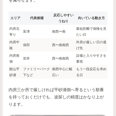
を減らせます。
反応しやすい
エリア
代表候補
向いている動き方
うねり
内房北
最短距離で保険を見
富津
南西〜南
寄り
たい日
内房中
外房が厳しい日の逃
保田
西〜南南西
核
げ先
内房南
設備と入りやすさを
岩井
西〜南南西
側
重視
館山平
ファミリーパーク
南西中心に幅
もう一段反応を求め
砂浦
下など
広い
る日
内房三か所で厳しければ平砂浦側へ寄るという順番
を持っておくだけでも、波探しの精度はかなり上が
ります。