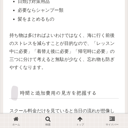
日焼け対策用品
必要ならシャンプー類
髪をまとめるもの
持ち物は多ければよいわけではなく、海に行く前後
のストレスを減らすことが目的なので、「レッスン
中に必要」「着替え後に必要」「帰宅時に必要」の
三つに分けて考えると無駄が少なく、忘れ物も防ぎ
やすくなります。
時間と追加費用の見方を把握する
スクール料金だけを見ていると当日の流れが想像し
にくいため、受付、着替え、陸トレ、海での実践、
ホーム
検索
トップ
サイドバー
シャワー、帰り支度までを一つの体験として捉える