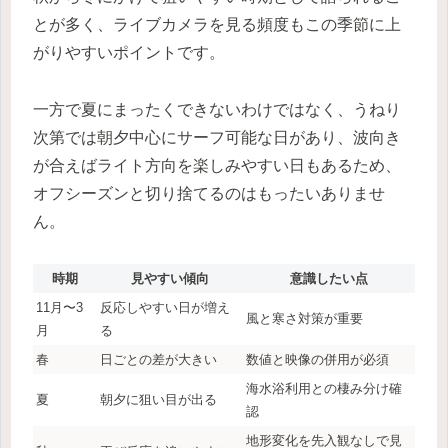
とが多く、ライブカメラを見る頻度もこの季節に上
がりやすいポイントです。
一方で夏にまったくできないわけではなく、うねり
次第では朝夕中心にサーフ可能な日があり、波向き
が合えばライト方向を楽しみやすい日もあるため、
オフシーズンと切り捨てるのはもったいありませ
ん。
時期
見やすい傾向
意識したい点
11月〜3
反応しやすい日が増え
風と寒さ対策が重要
月
る
春
日ごとの差が大きい
数値と映像の併用が必須
海水浴利用との棲み分け確
夏
朝夕に狙い目が出る
認
地形変化を先入観なしで見