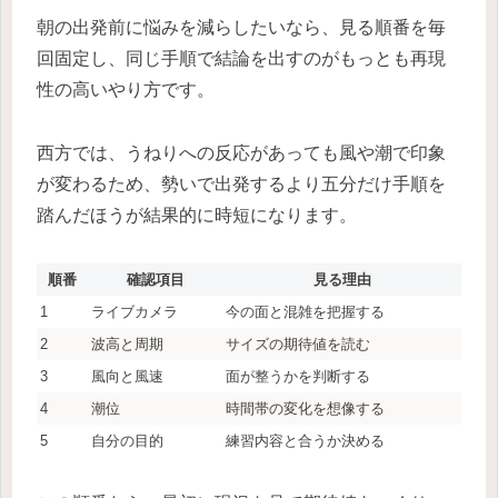
朝の出発前に悩みを減らしたいなら、見る順番を毎
回固定し、同じ手順で結論を出すのがもっとも再現
性の高いやり方です。
西方では、うねりへの反応があっても風や潮で印象
が変わるため、勢いで出発するより五分だけ手順を
踏んだほうが結果的に時短になります。
順番
確認項目
見る理由
1
ライブカメラ
今の面と混雑を把握する
2
波高と周期
サイズの期待値を読む
3
風向と風速
面が整うかを判断する
4
潮位
時間帯の変化を想像する
5
自分の目的
練習内容と合うか決める