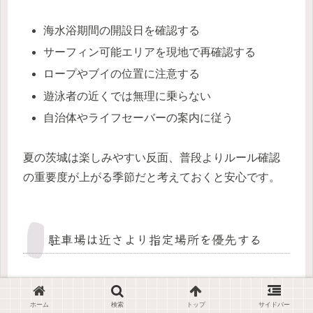
海水浴期間の開設日を確認する
サーフィン可能エリアを現地で再確認する
ロープやブイの位置に注意する
遊泳者の近くでは無理に乗らない
自治体やライフセーバーの案内に従う
夏の茨城は楽しみやすい反面、普段よりルール確認
の重要度が上がる季節だと考えておくと安心です。
駐車場は近さより指定場所を優先する
サーフポイント選びでは、海まで近い場所に車を止
めたくなりますが、茨城では駐車マナーが特に重要
ホーム
検索
トップ
サイドバー