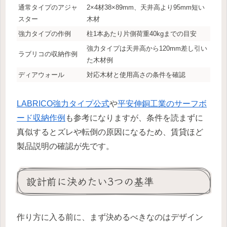
通常タイプのアジャ
2×4材38×89mm、天井高より95mm短い
スター
木材
強力タイプの作例
柱1本あたり片側荷重40kgまでの目安
強力タイプは天井高から120mm差し引い
ラブリコの収納作例
た木材例
ディアウォール
対応木材と使用高さの条件を確認
LABRICO強力タイプ公式
や
平安伸銅工業のサーフボ
ード収納作例
も参考になりますが、条件を読まずに
真似するとズレや転倒の原因になるため、賃貸ほど
製品説明の確認が先です。
設計前に決めたい3つの基準
作り方に入る前に、まず決めるべきなのはデザイン