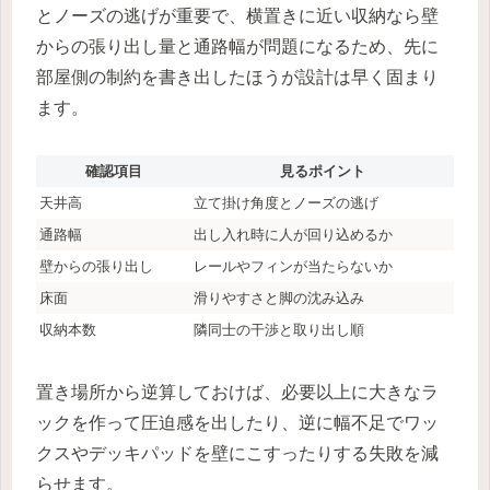
とノーズの逃げが重要で、横置きに近い収納なら壁
からの張り出し量と通路幅が問題になるため、先に
部屋側の制約を書き出したほうが設計は早く固まり
ます。
確認項目
見るポイント
天井高
立て掛け角度とノーズの逃げ
通路幅
出し入れ時に人が回り込めるか
壁からの張り出し
レールやフィンが当たらないか
床面
滑りやすさと脚の沈み込み
収納本数
隣同士の干渉と取り出し順
置き場所から逆算しておけば、必要以上に大きなラ
ックを作って圧迫感を出したり、逆に幅不足でワッ
クスやデッキパッドを壁にこすったりする失敗を減
らせます。