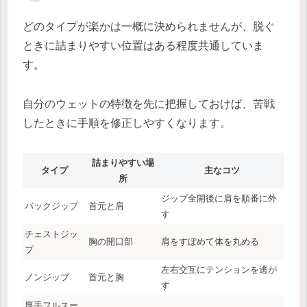
どのタイプが楽かは一概に決められませんが、脱ぐ
ときに詰まりやすい位置はある程度共通していま
す。
自分のウェットの特徴を先に把握しておけば、苦戦
したときに手順を修正しやすくなります。
詰まりやすい場
タイプ
主なコツ
所
ジップ全開後に肩を順番に外
バックジップ
首元と肩
す
チェストジッ
胸の開口部
肩をすぼめて体を丸める
プ
左右交互にテンションを逃が
ノンジップ
首元と胸
す
厚手フルスー