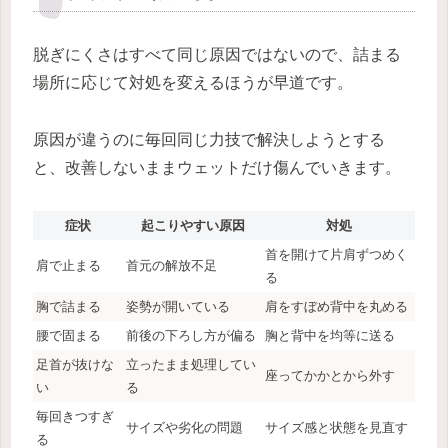
脱ぎにくさはすべて同じ原因ではないので、詰まる
場所に応じて対処を変えるほうが早道です。
原因が違うのに毎回同じ力技で解決しようとする
と、改善しないままウェットだけ傷んでいきます。
症状
起こりやすい原因
対処
首を開けて片肩ずつめく
肩で止まる
首元の解放不足
る
胸で詰まる
姿勢が開いている
肩をすぼめ背中を丸める
腰で固まる
前後の下ろし方が偏る
胸と背中を均等に送る
足首が抜けな
立ったまま処理してい
座ってかかとから外す
い
る
毎回きつすぎ
サイズや劣化の問題
サイズ感と状態を見直す
る