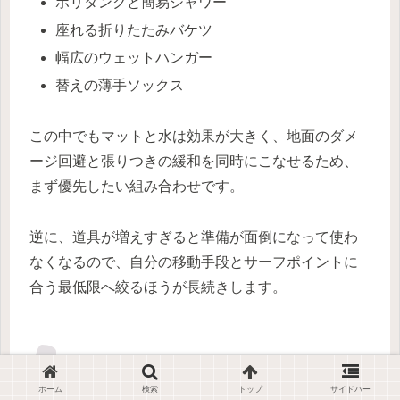
ポリタンクと簡易シャワー
座れる折りたたみバケツ
幅広のウェットハンガー
替えの薄手ソックス
この中でもマットと水は効果が大きく、地面のダメ
ージ回避と張りつきの緩和を同時にこなせるため、
まず優先したい組み合わせです。
逆に、道具が増えすぎると準備が面倒になって使わ
なくなるので、自分の移動手段とサーフポイントに
合う最低限へ絞るほうが長続きします。
脱いだ後の洗浄と乾燥を習慣化する
ホーム
検索
トップ
サイドバー