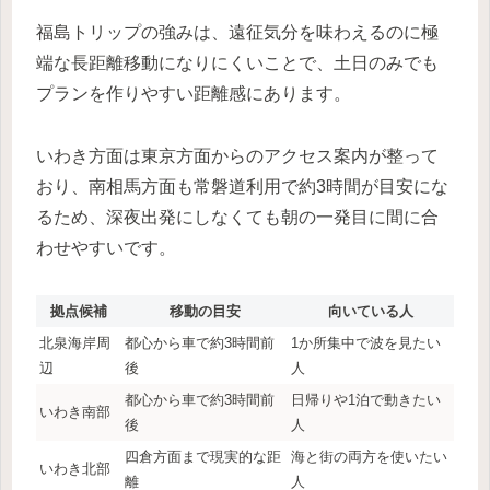
福島トリップの強みは、遠征気分を味わえるのに極
端な長距離移動になりにくいことで、土日のみでも
プランを作りやすい距離感にあります。
いわき方面は東京方面からのアクセス案内が整って
おり、南相馬方面も常磐道利用で約3時間が目安にな
るため、深夜出発にしなくても朝の一発目に間に合
わせやすいです。
拠点候補
移動の目安
向いている人
北泉海岸周
都心から車で約3時間前
1か所集中で波を見たい
辺
後
人
都心から車で約3時間前
日帰りや1泊で動きたい
いわき南部
後
人
四倉方面まで現実的な距
海と街の両方を使いたい
いわき北部
離
人