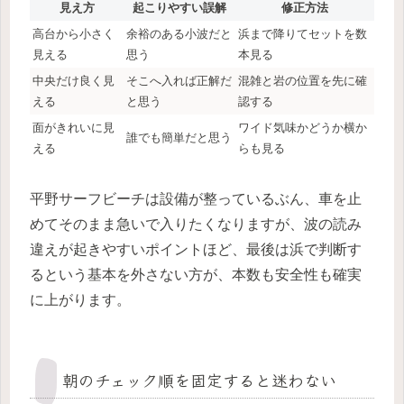
見え方
起こりやすい誤解
修正方法
高台から小さく
余裕のある小波だと
浜まで降りてセットを数
見える
思う
本見る
中央だけ良く見
そこへ入れば正解だ
混雑と岩の位置を先に確
える
と思う
認する
面がきれいに見
ワイド気味かどうか横か
誰でも簡単だと思う
える
らも見る
平野サーフビーチは設備が整っているぶん、車を止
めてそのまま急いで入りたくなりますが、波の読み
違えが起きやすいポイントほど、最後は浜で判断す
るという基本を外さない方が、本数も安全性も確実
に上がります。
朝のチェック順を固定すると迷わない