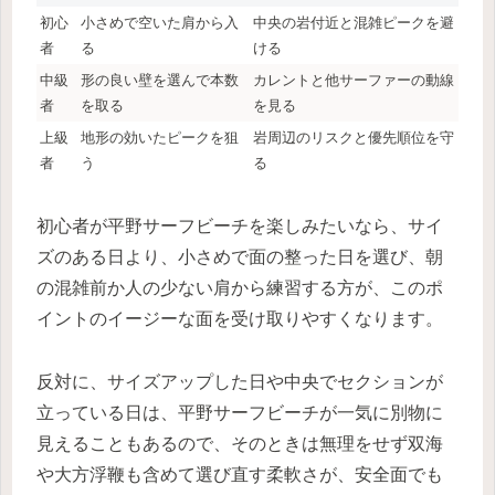
初心
小さめで空いた肩から入
中央の岩付近と混雑ピークを避
者
る
ける
中級
形の良い壁を選んで本数
カレントと他サーファーの動線
者
を取る
を見る
上級
地形の効いたピークを狙
岩周辺のリスクと優先順位を守
者
う
る
初心者が平野サーフビーチを楽しみたいなら、サイ
ズのある日より、小さめで面の整った日を選び、朝
の混雑前か人の少ない肩から練習する方が、このポ
イントのイージーな面を受け取りやすくなります。
反対に、サイズアップした日や中央でセクションが
立っている日は、平野サーフビーチが一気に別物に
見えることもあるので、そのときは無理をせず双海
や大方浮鞭も含めて選び直す柔軟さが、安全面でも