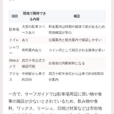
現地で期待でき
項目
補足
る内容
大型の駐車スペ
料金案内は時期や媒体で差があるため
駐車場
ースあり
現地確認が安心
トイレ
あり
公園案内と観光案内で確認しやすい
シャワ
有料案内あり
コイン式として紹介される媒体が多い
ー
Webカ
四万十市公式で
出発前の判断材料になる
メラ
確認可能
アクセ
中村駅から車で
四万十町中央ICからは車で約1時間15
ス
約15分
分案内
一方で、サーフガイドでは駐車場周辺に買い物や食
事の施設が少ないとされているため、飲み物や食
料、ワックス、リーシュ、日焼け対策などは市街地