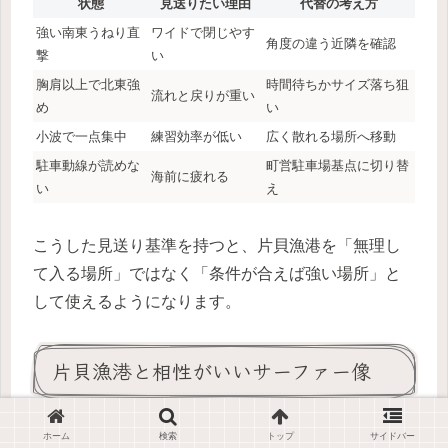
状態
見送りたい理由
代替の考え方
強い南東うねり直
ワイドで閉じやす
角度の違う近隣を確認
撃
い
胸肩以上で北東強
時間待ちかサイズ落ち狙
流れと戻りが重い
め
い
小波で一点集中
練習効率が低い
広く散れる場所へ移動
駐車動線が読めな
町営駐車場基点に切り替
海前に疲れる
い
え
こうした見送り基準を持つと、片貝漁港を「無理し
て入る場所」ではなく「条件が合えば強い場所」と
して使えるようになります。
片貝漁港と相性がいいサーファー像
ホーム
検索
トップ
サイドバー
片貝漁港は知名度のわりに、誰にでも同じように合