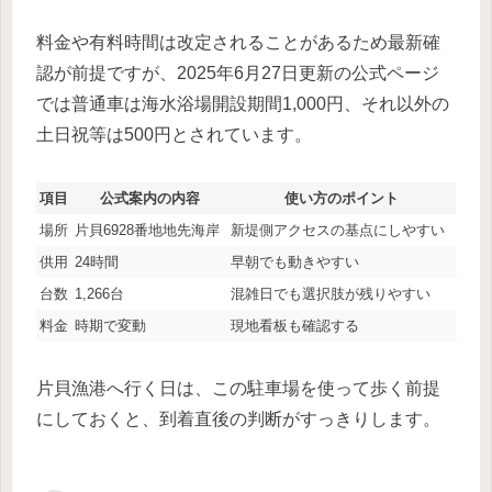
料金や有料時間は改定されることがあるため最新確
認が前提ですが、2025年6月27日更新の公式ページ
では普通車は海水浴場開設期間1,000円、それ以外の
土日祝等は500円とされています。
項目
公式案内の内容
使い方のポイント
場所
片貝6928番地地先海岸
新堤側アクセスの基点にしやすい
供用
24時間
早朝でも動きやすい
台数
1,266台
混雑日でも選択肢が残りやすい
料金
時期で変動
現地看板も確認する
片貝漁港へ行く日は、この駐車場を使って歩く前提
にしておくと、到着直後の判断がすっきりします。