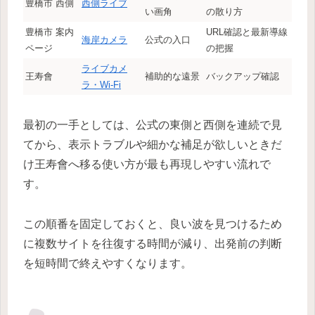
豊橋市 西側
西側ライブ
い画角
の散り方
豊橋市 案内
URL確認と最新導線
海岸カメラ
公式の入口
ページ
の把握
ライブカメ
王寿會
補助的な遠景
バックアップ確認
ラ・Wi-Fi
最初の一手としては、公式の東側と西側を連続で見
てから、表示トラブルや細かな補足が欲しいときだ
け王寿會へ移る使い方が最も再現しやすい流れで
す。
この順番を固定しておくと、良い波を見つけるため
に複数サイトを往復する時間が減り、出発前の判断
を短時間で終えやすくなります。