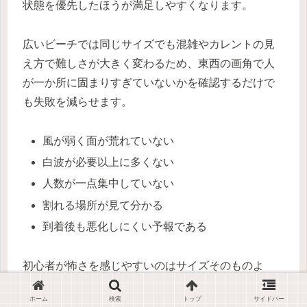
状態を優先したほうが満足しやすくなります。
広いビーチでは同じサイズでも混雑やカレントの見
え方で難しさが大きく変わるため、東西の画角で人
が一か所に固まりすぎていないかを確認するだけで
も失敗を減らせます。
風が弱く面が荒れていない
白波が必要以上に多くない
人数が一点集中していない
割れる場所が見て分かる
到着後も悪化しにくい予報である
初心者が怖さを感じやすいのはサイズそのものよ
り、どこで待てばよいか分からない状況なので、画
ホーム
検索
トップ
サイドバー
面でピークが読みづらい日は無理に合わせないほう