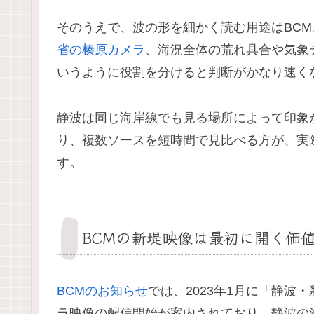
そのうえで、波の形を細かく読む用途はBC
省の榛原カメラ
、海況全体の荒れ具合や気象
いうように役割を分けると判断がかなり速く
静波は同じ海岸線でも見る場所によって印象
り、複数ソースを短時間で見比べる方が、実
す。
BCMの新堤映像は最初に開く価
BCMのお知らせ
では、2023年1月に「静
ラ映像の配信開始が案内されており、静波の