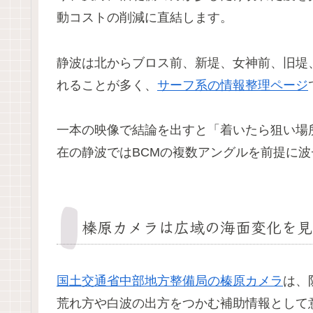
動コストの削減に直結します。
静波は北からブロス前、新堤、女神前、旧堤
れることが多く、
サーフ系の情報整理ページ
一本の映像で結論を出すと「着いたら狙い場
在の静波ではBCMの複数アングルを前提に
榛原カメラは広域の海面変化を見
国土交通省中部地方整備局の榛原カメラ
は、
荒れ方や白波の出方をつかむ補助情報として