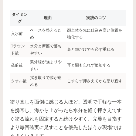
タイミン
理由
実践のコツ
グ
ベースを整えるた
顔全体を先に仕込み高い位置を
入水前
め
強化する
1ラウン
水分と摩擦で落ち
鼻と頬だけでも必ず重ねる
ド後
やすい
紫外線が強まりや
昼前後
耳と額も忘れず追加する
すい
拭き取りで膜が崩
タオル後
こすらず押さえてから塗り直す
れる
塗り直しを面倒に感じる人ほど、透明で手軽な一本
を携帯し、海から上がったら水分を軽く押さえてす
ぐ塗る流れを固定すると続けやすく、完璧を目指す
より毎回確実に足すことを優先したほうが現場では
うまくいきます。