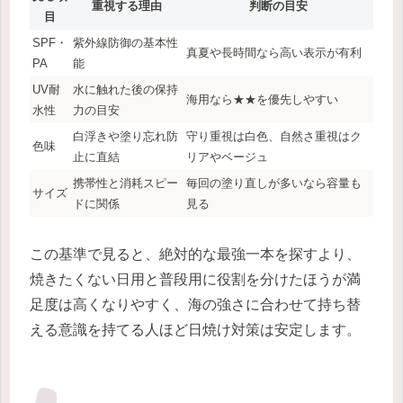
重視する理由
判断の目安
目
SPF・
紫外線防御の基本性
真夏や長時間なら高い表示が有利
PA
能
UV耐
水に触れた後の保持
海用なら★★を優先しやすい
水性
力の目安
白浮きや塗り忘れ防
守り重視は白色、自然さ重視はク
色味
止に直結
リアやベージュ
携帯性と消耗スピー
毎回の塗り直しが多いなら容量も
サイズ
ドに関係
見る
この基準で見ると、絶対的な最強一本を探すより、
焼きたくない日用と普段用に役割を分けたほうが満
足度は高くなりやすく、海の強さに合わせて持ち替
える意識を持てる人ほど日焼け対策は安定します。