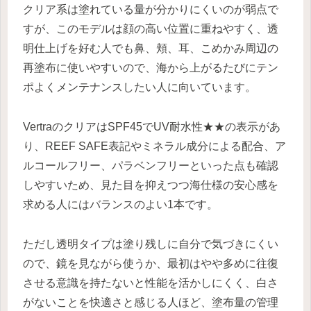
クリア系は塗れている量が分かりにくいのが弱点で
すが、このモデルは顔の高い位置に重ねやすく、透
明仕上げを好む人でも鼻、頬、耳、こめかみ周辺の
再塗布に使いやすいので、海から上がるたびにテン
ポよくメンテナンスしたい人に向いています。
VertraのクリアはSPF45でUV耐水性★★の表示があ
り、REEF SAFE表記やミネラル成分による配合、ア
ルコールフリー、パラベンフリーといった点も確認
しやすいため、見た目を抑えつつ海仕様の安心感を
求める人にはバランスのよい1本です。
ただし透明タイプは塗り残しに自分で気づきにくい
ので、鏡を見ながら使うか、最初はやや多めに往復
させる意識を持たないと性能を活かしにくく、白さ
がないことを快適さと感じる人ほど、塗布量の管理