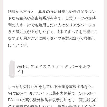
結論から言うと、真夏の強い日差しや長時間ラウン
ドなら白色や高密着系が有利で、日常サーフや短時
間の入水、街でも兼用したい人はクリアやベージュ
系の満足度が上がりやすく、1本ですべてを完璧にこ
なすより用途ごとに向くタイプを選ぶほうが後悔し
にくいです。
Vertra フェイススティック パールホワ
イト
しっかり焼け止めをしている実感を重視するなら、
Vertraのパールホワイトは最有力候補で、SPF50+・
PA++++の高い紫外線防御表示に加えて、顔に残る白
色の被膜感が確認しやすく、鼻筋や頬骨のような焼