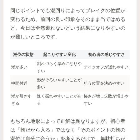
同じポイントでも潮回りによってブレイクの位置が
変わるため、前回の良い印象をそのまま当てはめる
と、今日は全然乗れないという結果になりやすいの
が難しいところです。
潮位の状態
起こりやすい変化
初心者の感じやすさ
割れづらく厚めになりや
潮が多い
テイクオフが遅れやすい
すい
形がそろいやすいことが
中間付近
狙う位置を決めやすい
多い
潮が引きす
速く掘れやすいことがあ
怖さが増し失敗が増えや
ぎる
る
すい
もちろん地形によって正解は異なりますが、初心者
は「朝だから入る」ではなく「そのポイントの朝の
潮位は自分に合うか」を考えるだけで、無駄打ちが