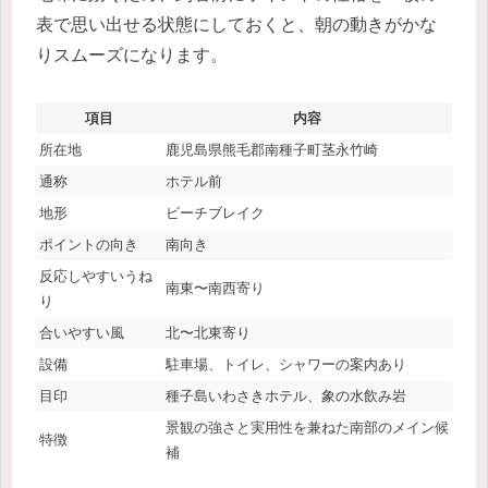
表で思い出せる状態にしておくと、朝の動きがかな
りスムーズになります。
項目
内容
所在地
鹿児島県熊毛郡南種子町茎永竹崎
通称
ホテル前
地形
ビーチブレイク
ポイントの向き
南向き
反応しやすいうね
南東〜南西寄り
り
合いやすい風
北〜北東寄り
設備
駐車場、トイレ、シャワーの案内あり
目印
種子島いわさきホテル、象の水飲み岩
景観の強さと実用性を兼ねた南部のメイン候
特徴
補