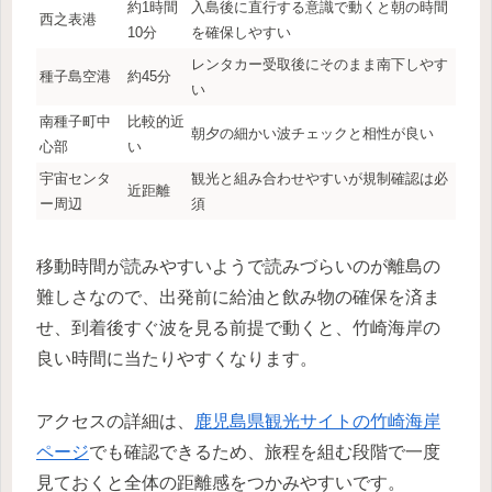
約1時間
入島後に直行する意識で動くと朝の時間
西之表港
10分
を確保しやすい
レンタカー受取後にそのまま南下しやす
種子島空港
約45分
い
南種子町中
比較的近
朝夕の細かい波チェックと相性が良い
心部
い
宇宙センタ
観光と組み合わせやすいが規制確認は必
近距離
ー周辺
須
移動時間が読みやすいようで読みづらいのが離島の
難しさなので、出発前に給油と飲み物の確保を済ま
せ、到着後すぐ波を見る前提で動くと、竹崎海岸の
良い時間に当たりやすくなります。
アクセスの詳細は、
鹿児島県観光サイトの竹崎海岸
ページ
でも確認できるため、旅程を組む段階で一度
見ておくと全体の距離感をつかみやすいです。