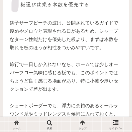
板選びは乗る本数を優先する
銚子サーフビーチの波は、公開されているガイドで
厚めやメロウと表現される日があるため、シャープ
なターン性能だけを優先した板より、まずは本数を
取れる板のほうが相性をつかみやすいです。
旅行で一日しか入れないなら、ホームでは少しオー
バーフロー気味に感じる板でも、このポイントでは
ちょうど良く感じる場面があり、特に小波や厚いセ
クションで差が出ます。
ショートボーダーでも、浮力に余裕のあるオールラ
ウンド系やミッドレングスを候補に入れておくと、
ポイントの幅広さとピークの散り方に対応しやすく
ホーム
検索
トップ
サイドバー
なります。