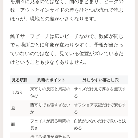
を別々に見るのではなく、面のまとまり、ピークの
数、アウトとインサイドの差をひとつの流れで読む
ほうが、現地との差が小さくなります。
銚子サーフビーチは広いビーチなので、数値が同じ
でも場所ごとに印象が変わりやすく、予報が当たっ
ていないのではなく、見ている位置がズレているだ
けということも少なくありません。
見る項目
判断のポイント
外しやすい落とし穴
東寄りの反応と周期の
サイズだけ見て厚さを無視す
うねり
伸び
る
西寄りでも強すぎない
オフショア表記だけで安心す
風
か
る
フェイスが残る時間の
白波が少ないだけで良いと決
面
長さ
める
待てる場所が複数ある