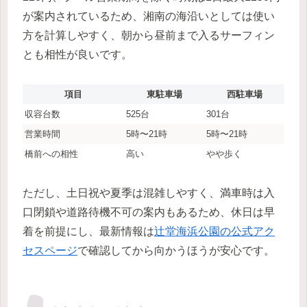
が案内されているため、湘南の海沿いとしては使い
方を計算しやすく、朝から昼前まで入るサーフィン
とも相性が良いです。
項目
東駐車場
西駐車場
収容台数
525台
301台
営業時間
5時〜21時
5時〜21時
橋前への相性
高い
やや歩く
ただし、土日祝や夏季は混雑しやすく、満車時は入
口閉鎖や道路待機不可の案内もあるため、休日は早
着を前提にし、最新情報は
辻堂海浜公園の公式アク
セスページ
で確認してから向かうほうが安心です。