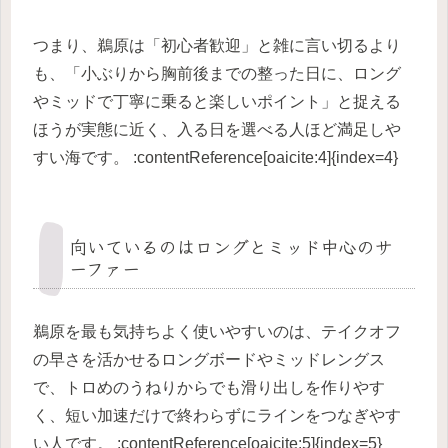
つまり、鵜原は「初心者歓迎」と雑に言い切るより
も、「小ぶりから胸前後までの整った日に、ロング
やミッドで丁寧に乗ると楽しいポイント」と捉える
ほうが実態に近く、入る日を選べる人ほど満足しや
すい海です。 :contentReference[oaicite:4]{index=4}
向いているのはロングとミッド中心のサ
ーファー
鵜原を最も気持ちよく使いやすいのは、テイクオフ
の早さを活かせるロングボードやミッドレングス
で、トロめのうねりからでも滑り出しを作りやす
く、短い加速だけで終わらずにラインをつなぎやす
い人です。 :contentReference[oaicite:5]{index=5}