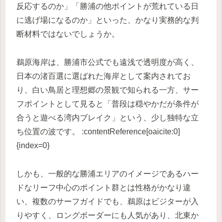
反応するのか」「勝浦の他ポイントが荒れている日
に逃げ場になるのか」といった、かなり実務的な判
断材料ではないでしょうか。
鵜原海岸は、勝浦市公式でも遠浅で透明度が高く、
日本の渚百選に選ばれた海岸として案内されてお
り、白い鳥居と理想郷の景観で知られる一方、サー
フポイントとして見ると「普段は穏やかだが条件が
合うと遊べる湾内ブレイク」という、少し独特な立
ち位置の波です。 :contentReference[oaicite:0]
{index=0}
しかも、一般的な勝浦エリアのイメージであるハー
ドなリーフ中心のポイント群とは性格がかなり違
い、複数のサーフガイドでも、鵜原はビジターが入
りやすく、ロングボーダーにも人気があり、北東か