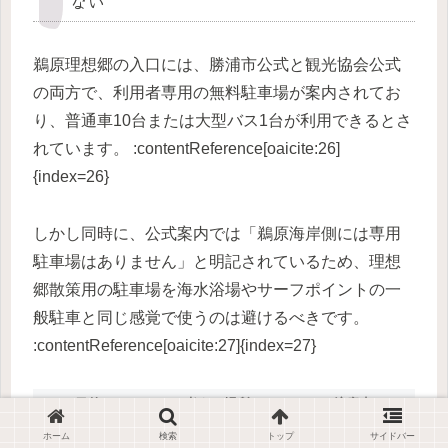
ない
鵜原理想郷の入口には、勝浦市公式と観光協会公式
の両方で、利用者専用の無料駐車場が案内されてお
り、普通車10台または大型バス1台が利用できるとさ
れています。 :contentReference[oaicite:26]
{index=26}
しかし同時に、公式案内では「鵜原海岸側には専用
駐車場はありません」と明記されているため、理想
郷散策用の駐車場を海水浴場やサーフポイントの一
般駐車と同じ感覚で使うのは避けるべきです。
:contentReference[oaicite:27]{index=27}
目的
考える場所
注意点
理想郷ハイキング
理想郷入口の専用駐車場
海岸側専用ではない
ホーム
検索
トップ
サイドバー