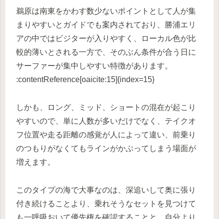
鵜原は南東をかわす数少ないポイントとして人が集
まりやすいとガイドでも案内されており、勝浦エリ
アの中ではビジターが入りやすく、ローカル色が比
較的薄いとされる一方で、そのぶん条件が合う日に
サーファーが集中しやすい特徴があります。
:contentReference[oaicite:15]{index=15}
しかも、ロング、ミッド、ショートの混在が起こり
やすいので、単に人数が多いだけでなく、テイクオ
フ位置や走る距離の感覚が人によって違い、前乗り
のつもりがなくてもラインがかぶってしまう場面が
増えます。
このタイプの海で大事なのは、深追いして奥に張り
付き続けることより、乗れそうなセットを見つけて
も一呼吸おいて優先権を確認することと、自分より