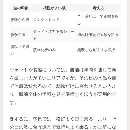
波の印象
相性がよい板
考え方
早く滑り出して距離を取
膝腰から腹
ロング・ミッド
る
ミッド・浮力あるショー
腹から胸
切れ目優先で本数を狙う
ト
胸以上で速
慣れた板のみ
無理なら見送りも選択
い
ウェットや装備については、勝浦は年間を通じて海
を楽しむ人が多いエリアですが、その日の水温や風
で体感は変わるので、鵜原だけに合わせるというよ
り、勝浦全体の予報を見て準備するほうが実用的で
す。
要するに、鵜原では「格好よく短く乗る」より「そ
の日の波に合う道具で気持ちよく乗る」が正解にな