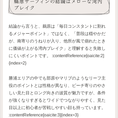
鵜原サーフィンの結論はメローな湾内
ブレイク
結論から言うと、鵜原は「毎日コンスタントに割れ
るメジャーポイント」ではなく、「普段は穏やかだ
が、南寄りのうねりが入り、他所が風で崩れたとき
に価値が上がる湾内ブレイク」と理解すると失敗し
にくいポイントです。 :contentReference[oaicite:2]
{index=2}
勝浦エリアの中でも部原やマリブのようなリーフ主
役のポイントとは性格が異なり、ビーチ寄りのやさ
しい見た目とロング向きの波質が魅力ですが、条件
が強くなりすぎるとワイドでつながりやすく、見た
目以上に初心者が苦戦しやすい顔も持っています。
:contentReference[oaicite:3]{index=3}