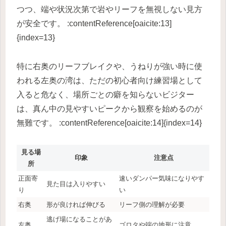
つつ、端や状況次第で岩やリーフを無視しない見方
が安全です。 :contentReference[oaicite:13]
{index=13}
特に右奥のリーフブレイクや、うねりが強い時に使
われる左奥の湾は、ただの初心者向け練習場として
入ると危なく、場所ごとの癖を知らないビジター
は、真ん中の見やすいピークから観察を始めるのが
無難です。 :contentReference[oaicite:14]{index=14}
見る場
印象
注意点
所
正面寄
速いダンパー気味になりやす
見た目は入りやすい
り
い
右奥
形が良ければ伸びる
リーフ側の理解が必要
逃げ場になることがあ
左奥
ゴロタや端の地形に注意