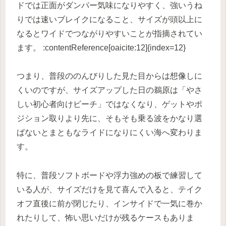
ドでは正面がダンパー気味になりやすく、強いうね
りでは速いブレイクになること、サイズが頭以上に
なるとワイドでつながりやすいことが指摘されてい
ます。 :contentReference[oaicite:12]{index=12}
つまり、普段ののんびりした見た目からは想像しに
くいのですが、サイズアップした日の鵜原は「やさ
しい初心者向けビーチ」ではなくなり、ゲットやポ
ジション取りより先に、そもそも乗る波をかなり選
ばないとまともなライドになりにくい海へ変わりま
す。
特に、普段ソフトボードや浮力強めの板で練習して
いる人が、サイズだけを見て喜んで入ると、テイク
オフ直後に前が閉じたり、インサイドで一気に巻か
れたりして、怖い思いだけが残るケースもありま