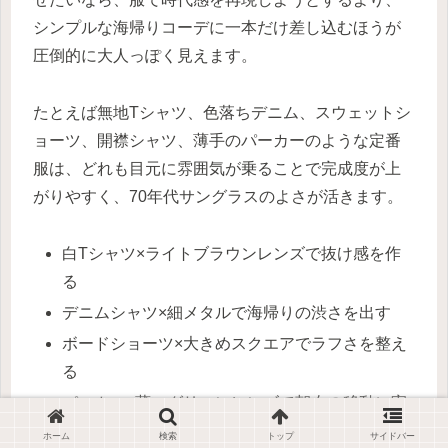
シンプルな海帰りコーデに一本だけ差し込むほうが
圧倒的に大人っぽく見えます。
たとえば無地Tシャツ、色落ちデニム、スウェットシ
ョーツ、開襟シャツ、薄手のパーカーのような定番
服は、どれも目元に雰囲気が乗ることで完成度が上
がりやすく、70年代サングラスのよさが活きます。
白Tシャツ×ライトブラウンレンズで抜け感を作
る
デニムシャツ×細メタルで海帰りの渋さを出す
ボードショーツ×大きめスクエアでラフさを整え
る
パーカー×薄いグリーンレンズで朝夕の移動に寄
せる
ホーム
検索
トップ
サイドバー