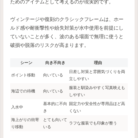
ためのアイテムとして考えるのが現実的です。
ヴィンテージや復刻のクラシックフレームは、ホー
ルド感や耐衝撃性や紛失対策が水中使用を前提にし
ていないことが多く、波のある場面で無理に使うと
破損や脱落のリスクが高まります。
シーン
向き不向き
理由
日差し対策と雰囲気づくりを両
ポイント移動
向いている
立しやすい
服装と馴染みやすく写真映えも
海辺での待機
向いている
しやすい
基本的に不向
固定力や安全性が専用品ほど高
入水中
き
くない
海上がりの街寄
とても向いて
ラフな服装でも印象が整う
り移動
いる