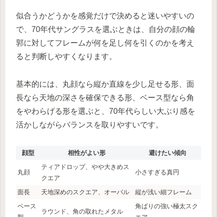
似合うかどうかを感覚だけで決めると迷いやすいの
で、70年代サングラスを選ぶときは、自分の顔の輪
郭に対してフレームが何を足し何を引くのかを考え
ると判断しやすくなります。
基本的には、丸顔なら縦か直線を少し足せる形、面
長なら天地の深さを確保できる形、ベース型なら角
をやわらげる形を選ぶと、70年代らしい大ぶり感を
活かしながらバランスを取りやすいです。
顔型
相性がよい形
避けたい傾向
ティアドロップ、やや大きめス
丸顔
小さすぎる真円
クエア
面長
天地深めのスクエア、オーバル
縦が浅い細フレーム
ベース
角ばりの強い極太スク
ラウンド、角の取れたメタル