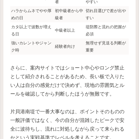
者
やすい
ハラからムネでやや厚
初中級者から中
切れ目選びで差が出や
めの日
級者
すい
カタ以上で波数が増え
堤防際と流れの把握が
中級者以上
る日
必須
強いカレントやジャン
無理せず見送る判断が
経験者向け
ク時
重要
さらに、案内サイトではショート中心やロング禁止
として紹介されることがあるため、長い板で入りた
い人は自分の感覚だけで決めず、現地の雰囲気とル
ールを確認してから判断したほうが無難です。
片貝港南堤で一番大事なのは、ポイントそのものの
一般評価ではなく、今の自分が混雑したピークで安
全に波待ちし、流れに対処しながら戻って来られる
かという実戦基準でレベルを考えることです。