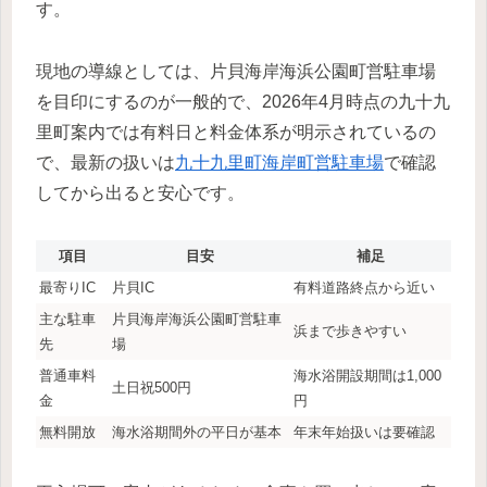
す。
現地の導線としては、片貝海岸海浜公園町営駐車場
を目印にするのが一般的で、2026年4月時点の九十九
里町案内では有料日と料金体系が明示されているの
で、最新の扱いは
九十九里町海岸町営駐車場
で確認
してから出ると安心です。
項目
目安
補足
最寄りIC
片貝IC
有料道路終点から近い
主な駐車
片貝海岸海浜公園町営駐車
浜まで歩きやすい
先
場
普通車料
海水浴開設期間は1,000
土日祝500円
金
円
無料開放
海水浴期間外の平日が基本
年末年始扱いは要確認