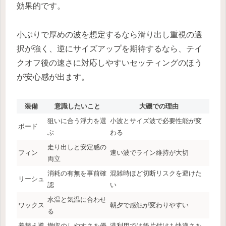
効果的です。
小ぶりで厚めの波を想定するなら滑り出し重視の選
択が強く、逆にサイズアップを期待するなら、テイ
クオフ後の速さに対応しやすいセッティングのほう
が安心感が出ます。
装備
意識したいこと
大磯での理由
狙いに合う浮力を選
小波とサイズ波で必要性能が変
ボード
ぶ
わる
走り出しと安定感の
フィン
速い波でライン維持が大切
両立
消耗の有無を事前確
混雑時ほど切断リスクを避けた
リーシュ
認
い
水温と気温に合わせ
ワックス
朝夕で感触が変わりやすい
る
着替え導
撤収のしやすさを優
港利用では後片付けも快適さを