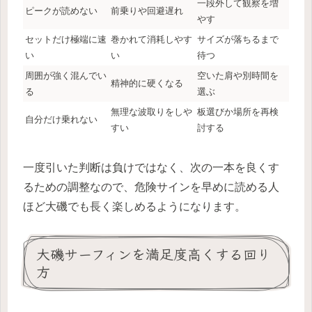
一段外して観察を増
ピークが読めない
前乗りや回避遅れ
やす
セットだけ極端に速
巻かれて消耗しやす
サイズが落ちるまで
い
い
待つ
周囲が強く混んでい
空いた肩や別時間を
精神的に硬くなる
る
選ぶ
無理な波取りをしや
板選びか場所を再検
自分だけ乗れない
すい
討する
一度引いた判断は負けではなく、次の一本を良くす
るための調整なので、危険サインを早めに読める人
ほど大磯でも長く楽しめるようになります。
大磯サーフィンを満足度高くする回り
方