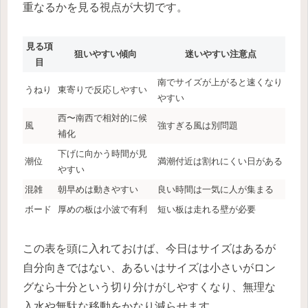
重なるかを見る視点が大切です。
見る項
狙いやすい傾向
迷いやすい注意点
目
南でサイズが上がると速くなり
うねり
東寄りで反応しやすい
やすい
西〜南西で相対的に候
風
強すぎる風は別問題
補化
下げに向かう時間が見
潮位
満潮付近は割れにくい日がある
やすい
混雑
朝早めは動きやすい
良い時間は一気に人が集まる
ボード
厚めの板は小波で有利
短い板は走れる壁が必要
この表を頭に入れておけば、今日はサイズはあるが
自分向きではない、あるいはサイズは小さいがロン
グなら十分という切り分けがしやすくなり、無理な
入水や無駄な移動をかなり減らせます。