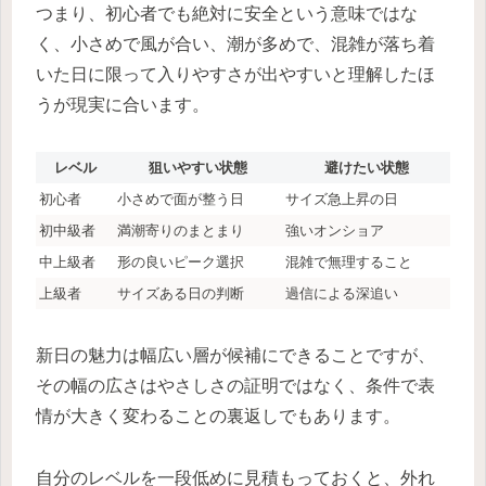
つまり、初心者でも絶対に安全という意味ではな
く、小さめで風が合い、潮が多めで、混雑が落ち着
いた日に限って入りやすさが出やすいと理解したほ
うが現実に合います。
レベル
狙いやすい状態
避けたい状態
初心者
小さめで面が整う日
サイズ急上昇の日
初中級者
満潮寄りのまとまり
強いオンショア
中上級者
形の良いピーク選択
混雑で無理すること
上級者
サイズある日の判断
過信による深追い
新日の魅力は幅広い層が候補にできることですが、
その幅の広さはやさしさの証明ではなく、条件で表
情が大きく変わることの裏返しでもあります。
自分のレベルを一段低めに見積もっておくと、外れ