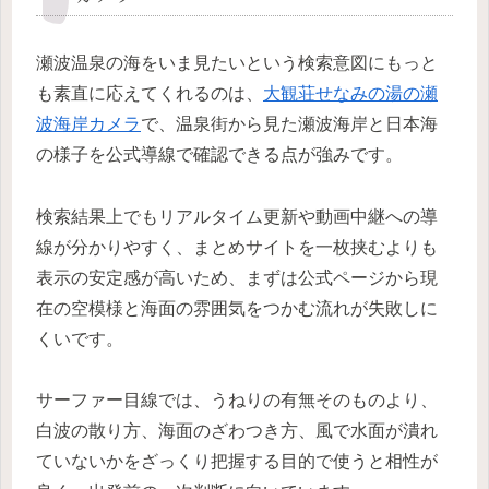
瀬波温泉の海をいま見たいという検索意図にもっと
も素直に応えてくれるのは、
大観荘せなみの湯の瀬
波海岸カメラ
で、温泉街から見た瀬波海岸と日本海
の様子を公式導線で確認できる点が強みです。
検索結果上でもリアルタイム更新や動画中継への導
線が分かりやすく、まとめサイトを一枚挟むよりも
表示の安定感が高いため、まずは公式ページから現
在の空模様と海面の雰囲気をつかむ流れが失敗しに
くいです。
サーファー目線では、うねりの有無そのものより、
白波の散り方、海面のざわつき方、風で水面が潰れ
ていないかをざっくり把握する目的で使うと相性が